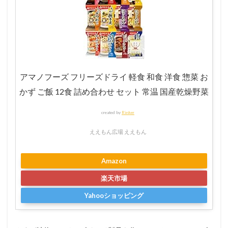
アマノフーズ フリーズドライ 軽食 和食 洋食 惣菜 お
かず ご飯 12食 詰め合わせ セット 常温 国産乾燥野菜
created by
Rinker
ええもん広場 ええもん
Amazon
楽天市場
Yahooショッピング