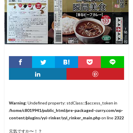
Warning
: Undefined property: stdClass::$access_token in
/home/c8019941/public_html/pre-packaged-curry.com/wp-
content/plugins/yyi-rinker/yyi_rinker_main.php
on line
2322
元気ですか〜！？