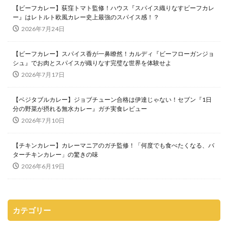
【ビーフカレー】荻窪トマト監修！ハウス『スパイス織りなすビーフカレ
ー』はレトルト欧風カレー史上最強のスパイス感！？
2026年7月24日
【ビーフカレー】スパイス香が一鼻瞭然！カルディ『ビーフローガンジョ
シュ』でお肉とスパイスが織りなす完璧な世界を体験せよ
2026年7月17日
【ベジタブルカレー】ジョブチューン合格は伊達じゃない！セブン『1日
分の野菜が摂れる無水カレー』ガチ実食レビュー
2026年7月10日
【チキンカレー】カレーマニアのガチ監修！「何度でも食べたくなる、バ
ターチキンカレー」の驚きの味
2026年6月19日
カテゴリー