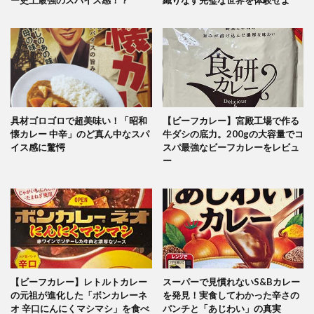
具材ゴロゴロで超美味い！「昭和
【ビーフカレー】宮殿工場で作る
懐カレー 中辛」のど真ん中なスパ
牛ダシの底力。200gの大容量でコ
イス感に驚愕
スパ最強なビーフカレーをレビュ
ー
【ビーフカレー】レトルトカレー
スーパーで見慣れないS&Bカレー
の元祖が進化した「ボンカレーネ
を発見！実食してわかった辛さの
オ 辛口にんにくマシマシ」を食べ
パンチと「あじわい」の真実