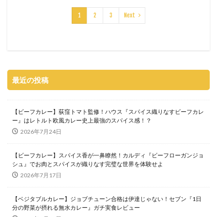
1
2
3
Next
最近の投稿
【ビーフカレー】荻窪トマト監修！ハウス『スパイス織りなすビーフカレ
ー』はレトルト欧風カレー史上最強のスパイス感！？
2026年7月24日
【ビーフカレー】スパイス香が一鼻瞭然！カルディ『ビーフローガンジョ
シュ』でお肉とスパイスが織りなす完璧な世界を体験せよ
2026年7月17日
【ベジタブルカレー】ジョブチューン合格は伊達じゃない！セブン『1日
分の野菜が摂れる無水カレー』ガチ実食レビュー