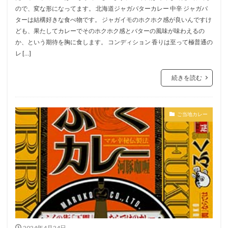
ので、変な形になってます。 北海道ジャガバターカレー 中辛 ジャガバ
ターは結構好きな食べ物です。 ジャガイモのホクホク感が良いんですけ
ども、果たしてカレーでそのホクホク感とバターの風味が味わえるの
か、という期待を胸に食します。 コンディション 香りは至って極普通の
レ […]
続きを読む
ご当地カレー
2024年4月24日