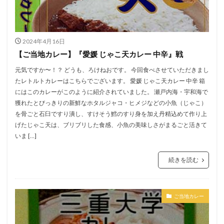
2024年4月16日
【ご当地カレー】『愛媛 じゃこ天カレー 中辛』戦
元気ですか〜！？ どうも、ろけねおです。 今回食べさせていただきまし
たレトルトカレーはこちらでございます。 愛媛 じゃこ天カレー 中辛 箱
にはこのカレーがこのように紹介されていました。 瀬戸内海・宇和海で
獲れたとびっきりの新鮮なホタルジャコ・ヒメジなどの小魚（じゃこ）
を骨ごと石臼ですり潰し、すけそう鱈のすり身を加え丹精込めて作り上
げたじゃこ天は、ブリブリした食感、小魚の美味しさがまるごと活きて
いま […]
続きを読む
ご当地カレー