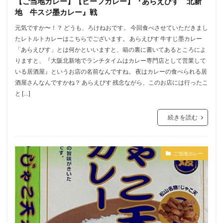
【ご当地カレー】【ビーフカレー】『あらえびす 北新
地 牛スジ墨カレー』戦
元気ですか〜！？ どうも、ろけねおです。 今回食べさせていただきまし
たレトルトカレーはこちらでございます。 あらえびす 牛すじ墨カレー
「あらえびす」とは何かといいますと、箱の裏に書いてあるところによ
りますと、『大阪北新地でランチタイムはカレー専門店として営業して
いる居酒屋』というお店の名前なんですね。 夜はカレーの食べられる居
酒屋さんなんですかね？ あらえびす 残念ながら、このお店には行ったこ
と […]
続きを読む
ご当地カレー