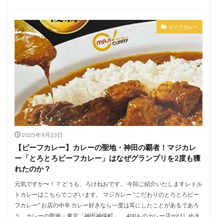
ビーフカレー
2025年9月23日
【ビーフカレー】カレーの聖地・神田の覇者！マジカレ
ー「とろとろビーフカレー」はなぜグランプリを2度も獲
れたのか？
元気ですか〜！？ どうも、ろけねおです。 今回ご紹介いたしますレトル
トカレーはこちらでございます。 マジカレー “こだわりのとろとろビー
フカレー” お店の中辛 カレー好きなら一度は耳にしたことがあるであろ
う、カレーの聖地・東京「神田神保町」。 400ものカレー店がひしめき