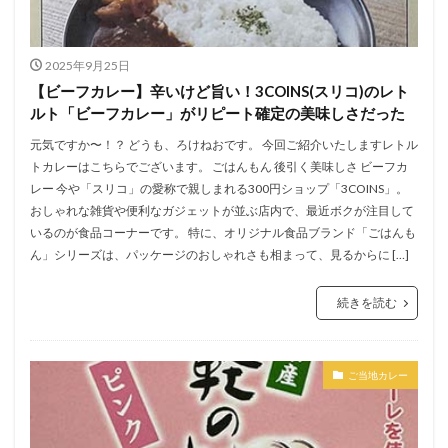
2025年9月25日
【ビーフカレー】辛いけど旨い！3COINS(スリコ)のレト
ルト「ビーフカレー」がリピート確定の美味しさだった
元気ですか〜！？ どうも、ろけねおです。 今回ご紹介いたしますレトル
トカレーはこちらでございます。 ごはんもん 後引く美味しさ ビーフカ
レー 今や「スリコ」の愛称で親しまれる300円ショップ「3COINS」。
おしゃれな雑貨や便利なガジェットが並ぶ店内で、最近ボクが注目して
いるのが食品コーナーです。 特に、オリジナル食品ブランド「ごはんも
ん」シリーズは、パッケージのおしゃれさも相まって、見るからに […]
続きを読む
ご当地カレー