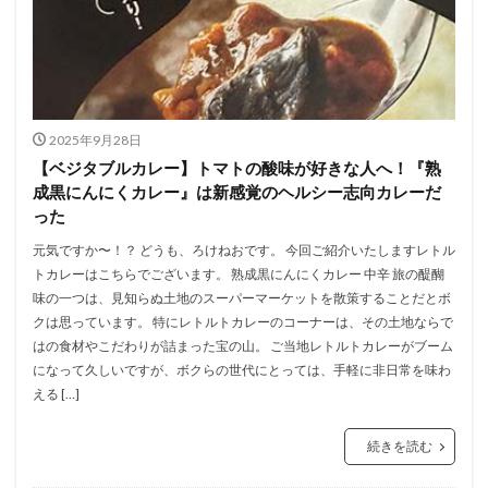
2025年9月28日
【ベジタブルカレー】トマトの酸味が好きな人へ！『熟
成黒にんにくカレー』は新感覚のヘルシー志向カレーだ
った
元気ですか〜！？ どうも、ろけねおです。 今回ご紹介いたしますレトル
トカレーはこちらでございます。 熟成黒にんにくカレー 中辛 旅の醍醐
味の一つは、見知らぬ土地のスーパーマーケットを散策することだとボ
クは思っています。 特にレトルトカレーのコーナーは、その土地ならで
はの食材やこだわりが詰まった宝の山。 ご当地レトルトカレーがブーム
になって久しいですが、ボクらの世代にとっては、手軽に非日常を味わ
える […]
続きを読む