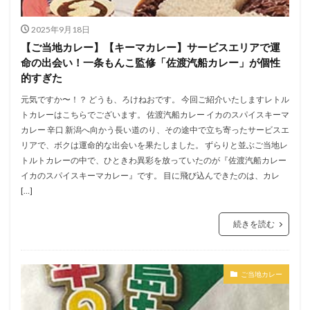
2025年9月18日
【ご当地カレー】【キーマカレー】サービスエリアで運
命の出会い！一条もんこ監修「佐渡汽船カレー」が個性
的すぎた
元気ですか〜！？ どうも、ろけねおです。 今回ご紹介いたしますレトル
トカレーはこちらでございます。 佐渡汽船カレー イカのスパイスキーマ
カレー 辛口 新潟へ向かう長い道のり、その途中で立ち寄ったサービスエ
リアで、ボクは運命的な出会いを果たしました。 ずらりと並ぶご当地レ
トルトカレーの中で、ひときわ異彩を放っていたのが『佐渡汽船カレー
イカのスパイスキーマカレー』です。 目に飛び込んできたのは、カレ
[…]
続きを読む
ご当地カレー