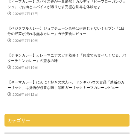
【ビーフカレー】スパイス香が一鼻瞭然！カルディ『ビーフローガンジョ
シュ』でお肉とスパイスが織りなす完璧な世界を体験せよ
2026年7月17日
【ベジタブルカレー】ジョブチューン合格は伊達じゃない！セブン『1日
分の野菜が摂れる無水カレー』ガチ実食レビュー
2026年7月10日
【チキンカレー】カレーマニアのガチ監修！「何度でも食べたくなる、バ
ターチキンカレー」の驚きの味
2026年6月19日
【キーマカレー】にんにく好きの大人へ。ドンキ×ハウス食品「禁断のガ
ーリック」は覚悟が必要な味｜禁断ガーリックキーマカレーレビュー
2026年6月12日
カテゴリー