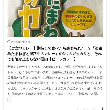
2025年9月17日
【ご当地カレー】期待して食べたら裏切られた…？『淡路
島たまねぎと淡路牛のカレー』の3つのガッカリと、それ
でも箸が止まらない理由【ビーフカレー】
元気ですか〜！？ どうも、ろけねおです。 今回ご紹介いたしますレトル
トカレーはこちらでございます。 淡路島たまねぎと淡路牛のカレー 辛
口 旅先や物産展で出会う「ご当地レトルトカレー」 その土地が誇る最高
の食材が使われていると聞けば、カレー好きとしては試さずにはいられ
ません。 今回ボクが手にしたのは、まさにその王道を行く一品。 その名
も『淡路島たまねぎと淡路牛のカレー 辛口』です。 「淡路島」と聞い
[…]