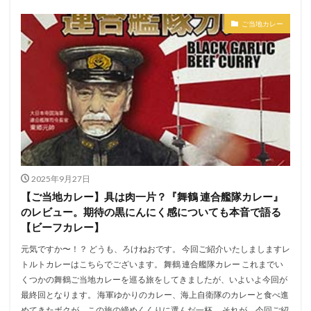
ご当地カレー
2025年9月27日
【ご当地カレー】具は肉一片？『舞鶴 連合艦隊カレー』
のレビュー。期待の黒にんにく感についても本音で語る
【ビーフカレー】
元気ですか〜！？ どうも、ろけねおです。 今回ご紹介いたしましますレ
トルトカレーはこちらでございます。 舞鶴 連合艦隊カレー これまでい
くつかの舞鶴ご当地カレーを巡る旅をしてきましたが、いよいよ今回が
最終回となります。 海軍ゆかりのカレー、海上自衛隊のカレーと食べ進
めてきたボクが、この旅の締めくくりに選んだ一杯。 それが、今回ご紹