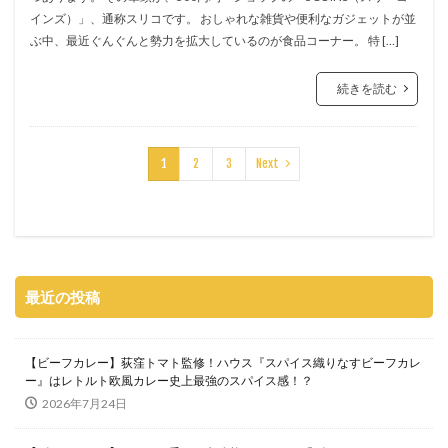
インズ）」、通称スリコです。 おしゃれな雑貨や便利なガジェットが並
ぶ中、最近ぐんぐんと勢力を拡大しているのが食品コーナー。 特 […]
続きを読む
1
2
3
Next
最近の投稿
【ビーフカレー】荻窪トマト監修！ハウス『スパイス織りなすビーフカレ
ー』はレトルト欧風カレー史上最強のスパイス感！？
2026年7月24日