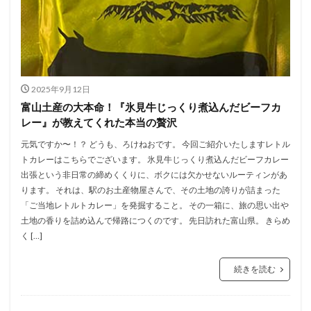
2025年9月12日
富山土産の大本命！『氷見牛じっくり煮込んだビーフカ
レー』が教えてくれた本当の贅沢
元気ですか〜！？ どうも、ろけねおです。 今回ご紹介いたしますレトル
トカレーはこちらでございます。 氷見牛じっくり煮込んだビーフカレー
出張という非日常の締めくくりに、ボクには欠かせないルーティンがあ
ります。 それは、駅のお土産物屋さんで、その土地の誇りが詰まった
「ご当地レトルトカレー」を発掘すること。 その一箱に、旅の思い出や
土地の香りを詰め込んで帰路につくのです。 先日訪れた富山県。 きらめ
く […]
続きを読む