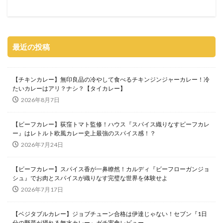
最近の投稿
【チキンカレー】無印良品の冷やして食べるチキンジンジャーカレー！冷
たいカレーはアリ？ナシ？【タイカレー】
2026年8月7日
【ビーフカレー】荻窪トマト監修！ハウス『スパイス織りなすビーフカレ
ー』はレトルト欧風カレー史上最強のスパイス感！？
2026年7月24日
【ビーフカレー】スパイス香が一鼻瞭然！カルディ『ビーフローガンジョ
シュ』でお肉とスパイスが織りなす完璧な世界を体験せよ
2026年7月17日
【ベジタブルカレー】ジョブチューン合格は伊達じゃない！セブン『1日
分の野菜が摂れる無水カレー』ガチ実食レビュー