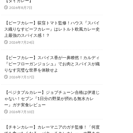
【タイカレー】
2026年8月7日
【ビーフカレー】荻窪トマト監修！ハウス『スパイ
ス織りなすビーフカレー』はレトルト欧風カレー史
上最強のスパイス感！？
2026年7月24日
【ビーフカレー】スパイス香が一鼻瞭然！カルディ
『ビーフローガンジョシュ』でお肉とスパイスが織
りなす完璧な世界を体験せよ
2026年7月17日
【ベジタブルカレー】ジョブチューン合格は伊達じ
ゃない！セブン『1日分の野菜が摂れる無水カレ
ー』ガチ実食レビュー
2026年7月10日
【チキンカレー】カレーマニアのガチ監修！「何度