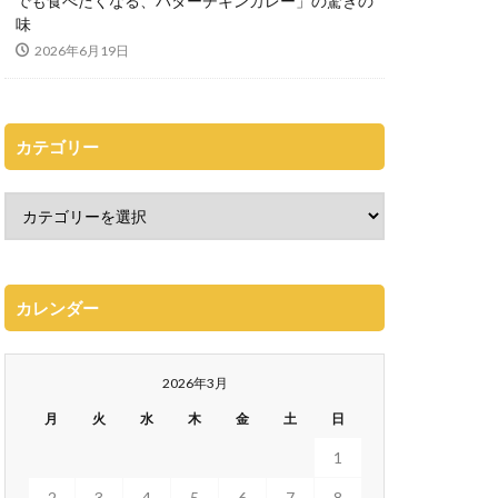
でも食べたくなる、バターチキンカレー」の驚きの
味
2026年6月19日
カテゴリー
カレンダー
2026年3月
月
火
水
木
金
土
日
1
2
3
4
5
6
7
8