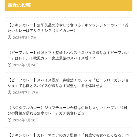
最近の投稿
【チキンカレー】無印良品の冷やして食べるチキンジンジャーカレー！冷
たいカレーはアリ？ナシ？【タイカレー】
2026年8月7日
【ビーフカレー】荻窪トマト監修！ハウス『スパイス織りなすビーフカレ
ー』はレトルト欧風カレー史上最強のスパイス感！？
2026年7月24日
【ビーフカレー】スパイス香が一鼻瞭然！カルディ『ビーフローガンジョ
シュ』でお肉とスパイスが織りなす完璧な世界を体験せよ
2026年7月17日
【ベジタブルカレー】ジョブチューン合格は伊達じゃない！セブン『1日
分の野菜が摂れる無水カレー』ガチ実食レビュー
2026年7月10日
【チキンカレー】カレーマニアのガチ監修！「何度でも食べたくなる、バ