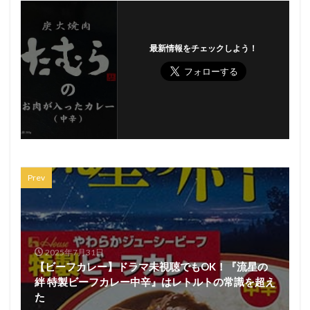
最新情報をチェックしよう！
Prev
2025年7月31日
【ビーフカレー】ドラマ未視聴でもOK！『流星の
絆 特製ビーフカレー中辛』はレトルトの常識を超え
た