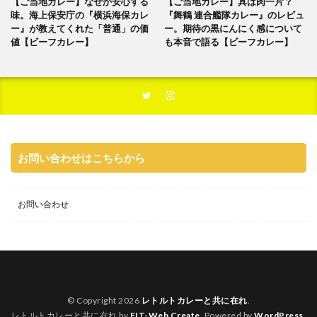
【ご当地カレー】なぜか安心する
【ご当地カレー】具は肉一片？
味。海上保安庁の『横浜海保カレ
『舞鶴 連合艦隊カレー』のレビュ
ー』が教えてくれた「普通」の価
ー。期待の黒にんにく感について
値【ビーフカレー】
も本音で語る【ビーフカレー】
お問い合わせはこちらから
お問い合わせ
© Copyright 2026
レトルトカレーと共に在れ
.
レトルトカレーと共に在れ by
FIT-Web Create
. Powered by
WordPress
.