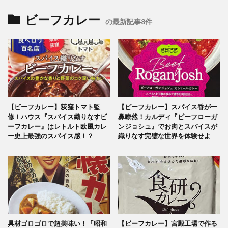
ビーフカレー
の最新記事8件
【ビーフカレー】荻窪トマト監
【ビーフカレー】スパイス香が一
修！ハウス『スパイス織りなすビ
鼻瞭然！カルディ『ビーフローガ
ーフカレー』はレトルト欧風カレ
ンジョシュ』でお肉とスパイスが
ー史上最強のスパイス感！？
織りなす完璧な世界を体験せよ
具材ゴロゴロで超美味い！「昭和
【ビーフカレー】宮殿工場で作る