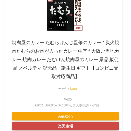
焼肉屋のカレー たむらけんじ監修のカレー * 炭火焼
肉たむらのお肉が入ったカレー 中辛 * 大阪ご当地カ
レー 焼肉カレー たむけん焼肉屋のカレー 景品 販促
品 ノベルティ 記念品 誕生日 ギフト【コンビニ受
取対応商品】
created by
Rinker
¥600
(2026/08/08 16:07:18時点 楽天市場調べ-
詳細)
Amazon
楽天市場