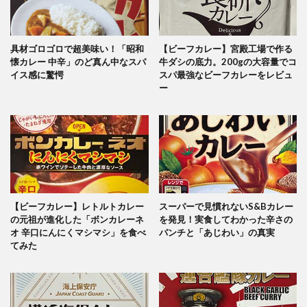
具材ゴロゴロで超美味い！「昭和
【ビーフカレー】宮殿工場で作る
懐カレー 中辛」のど真ん中なスパ
牛ダシの底力。200gの大容量でコ
イス感に驚愕
スパ最強なビーフカレーをレビュ
ー
【ビーフカレー】レトルトカレー
スーパーで見慣れないS&Bカレー
の元祖が進化した「ボンカレーネ
を発見！実食してわかった辛さの
オ 辛口にんにくマシマシ」を食べ
パンチと「あじわい」の真実
てみた