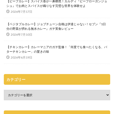
【ビーフカレー】スパイス香が一鼻瞭然！カルディ『ビーフローガンジョ
シュ』でお肉とスパイスが織りなす完璧な世界を体験せよ
2026年7月17日
【ベジタブルカレー】ジョブチューン合格は伊達じゃない！セブン『1日
分の野菜が摂れる無水カレー』ガチ実食レビュー
2026年7月10日
【チキンカレー】カレーマニアのガチ監修！「何度でも食べたくなる、バ
ターチキンカレー」の驚きの味
2026年6月19日
カテゴリー