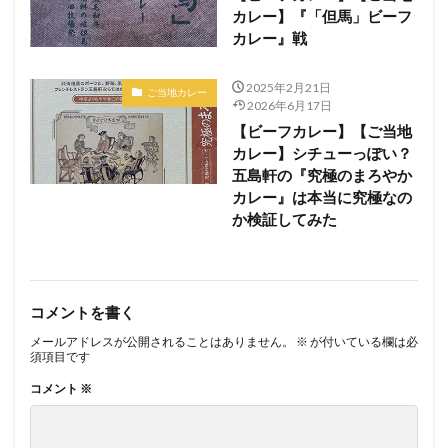
カレー】『「但馬」ビーフ
カレー』戦
2025年2月21日
ご当地カレー
2026年6月17日
【ビーフカレー】【ご当地
カレー】シチューっぽい？
五島軒の『究極のまろやか
カレー』は本当に究極なの
か検証してみた
コメントを書く
メールアドレスが公開されることはありません。
※
が付いている欄は必
須項目です
コメント
※