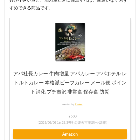
すめできる商品です。
アパ社長カレー 牛肉増量 アパカレー アパホテル レ
トルトカレー 本格派ビーフカレー メール便 ポイン
ト消化 プチ贅沢 非常食 保存食 防災
created by
Rinker
¥500
(2026/08/08 16:28:39時点 楽天市場調べ-
詳細)
Amazon