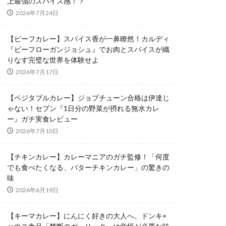
上最強のスパイス感！？
2026年7月24日
【ビーフカレー】スパイス香が一鼻瞭然！カルディ
『ビーフローガンジョシュ』でお肉とスパイスが織
りなす完璧な世界を体験せよ
2026年7月17日
【ベジタブルカレー】ジョブチューン合格は伊達じ
ゃない！セブン『1日分の野菜が摂れる無水カレ
ー』ガチ実食レビュー
2026年7月10日
【チキンカレー】カレーマニアのガチ監修！「何度
でも食べたくなる、バターチキンカレー」の驚きの
味
2026年6月19日
【キーマカレー】にんにく好きの大人へ。ドンキ×