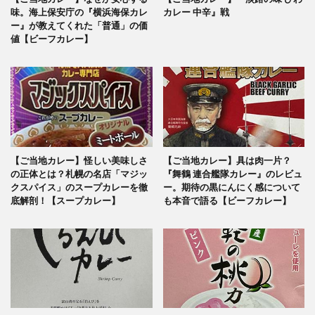
味。海上保安庁の『横浜海保カレ
カレー 中辛』戦
ー』が教えてくれた「普通」の価
値【ビーフカレー】
【ご当地カレー】怪しい美味しさ
【ご当地カレー】具は肉一片？
の正体とは？札幌の名店「マジッ
『舞鶴 連合艦隊カレー』のレビュ
クスパイス」のスープカレーを徹
ー。期待の黒にんにく感について
底解剖！【スープカレー】
も本音で語る【ビーフカレー】