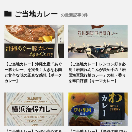
ご当地カレー
の最新記事8件
【ご当地カレー】沖縄土産「あぐ
【ご当地カレー】レンコン好き必
ー豚カレー」を実食！大きなお肉
見！岩国れんこんが決め手の「岩
と甘辛な味の正直な感想【ポーク
国海軍飛行艇カレー」の味・香り
カレー】
を辛口評価【キーマカレー】
【ご当地カレー】なぜか安心する
【ご当地カレー】『淡路の味 びわ