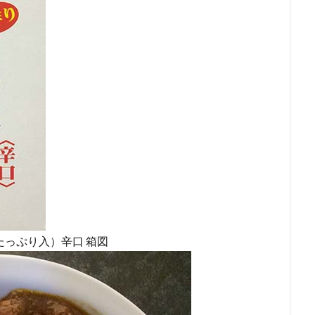
たっぷり入）辛口 箱図