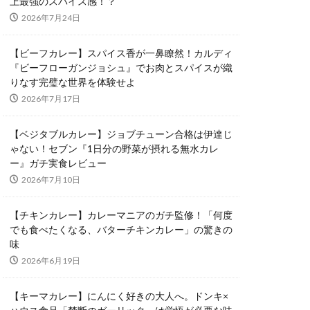
上最強のスパイス感！？
2026年7月24日
【ビーフカレー】スパイス香が一鼻瞭然！カルディ
『ビーフローガンジョシュ』でお肉とスパイスが織
りなす完璧な世界を体験せよ
2026年7月17日
【ベジタブルカレー】ジョブチューン合格は伊達じ
ゃない！セブン『1日分の野菜が摂れる無水カレ
ー』ガチ実食レビュー
2026年7月10日
【チキンカレー】カレーマニアのガチ監修！「何度
でも食べたくなる、バターチキンカレー」の驚きの
味
2026年6月19日
【キーマカレー】にんにく好きの大人へ。ドンキ×