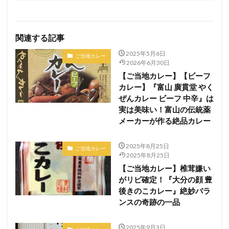
関連する記事
2025年5月6日
ご当地カレー
2026年6月30日
【ご当地カレー】【ビーフ
カレー】『富山 廣貫堂 やく
ぜんカレー ビーフ 中辛』は
実は美味い！富山の伝統薬
メーカーが作る絶品カレー
2025年8月25日
ご当地カレー
2025年8月25日
【ご当地カレー】椎茸嫌い
がリピ確定！『大分の顔 豊
後きのこカレー』絶妙バラ
ンスの奇跡の一品
2025年9月3日