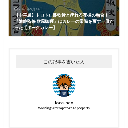
2025年9月14日
【中華風】トロトロ豚軟骨と痺れる花椒の融合！
『陳静監修 欧風咖喱』はカレーの常識を覆す一皿だ
った【ポークカレー】
この記事を書いた人
loca-neo
Warning: Attempt to read property