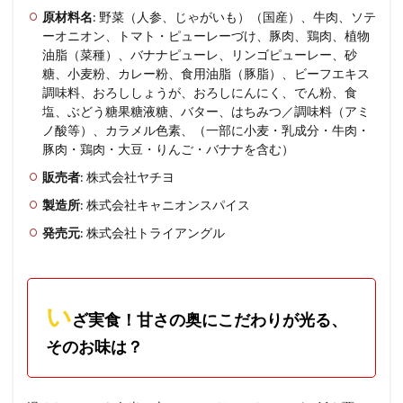
原材料名
: 野菜（人参、じゃがいも）（国産）、牛肉、ソテ
ーオニオン、トマト・ピューレーづけ、豚肉、鶏肉、植物
油脂（菜種）、バナナピューレ、リンゴピューレー、砂
糖、小麦粉、カレー粉、食用油脂（豚脂）、ビーフエキス
調味料、おろししょうが、おろしにんにく、でん粉、食
塩、ぶどう糖果糖液糖、バター、はちみつ／調味料（アミ
ノ酸等）、カラメル色素、（一部に小麦・乳成分・牛肉・
豚肉・鶏肉・大豆・りんご・バナナを含む）
販売者
: 株式会社ヤチヨ
製造所
: 株式会社キャニオンスパイス
発売元
: 株式会社トライアングル
い
ざ実食！甘さの奥にこだわりが光る、
そのお味は？