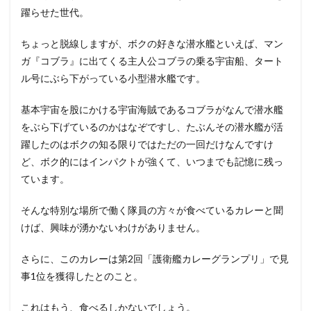
躍らせた世代。
ちょっと脱線しますが、ボクの好きな潜水艦といえば、マン
ガ『コブラ』に出てくる主人公コブラの乗る宇宙船、タート
ル号にぶら下がっている小型潜水艦です。
基本宇宙を股にかける宇宙海賊であるコブラがなんで潜水艦
をぶら下げているのかはなぞですし、たぶんその潜水艦が活
躍したのはボクの知る限りではただの一回だけなんですけ
ど、ボク的にはインパクトが強くて、いつまでも記憶に残っ
ています。
そんな特別な場所で働く隊員の方々が食べているカレーと聞
けば、興味が湧かないわけがありません。
さらに、このカレーは第2回「護衛艦カレーグランプリ」で見
事1位を獲得したとのこと。
これはもう、食べるしかないでしょう。