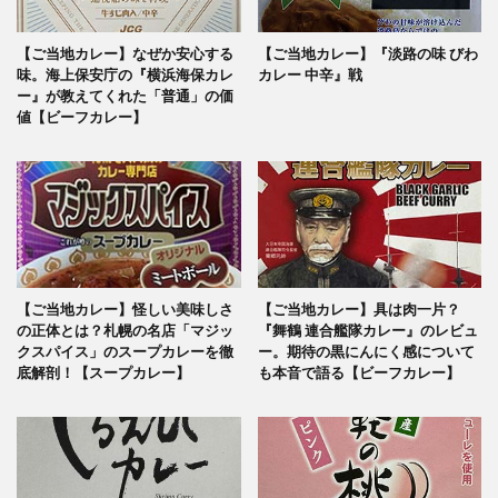
【ご当地カレー】なぜか安心する
【ご当地カレー】『淡路の味 びわ
味。海上保安庁の『横浜海保カレ
カレー 中辛』戦
ー』が教えてくれた「普通」の価
値【ビーフカレー】
【ご当地カレー】怪しい美味しさ
【ご当地カレー】具は肉一片？
の正体とは？札幌の名店「マジッ
『舞鶴 連合艦隊カレー』のレビュ
クスパイス」のスープカレーを徹
ー。期待の黒にんにく感について
底解剖！【スープカレー】
も本音で語る【ビーフカレー】