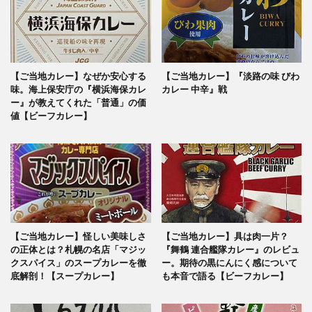
【ご当地カレー】なぜか安心する
【ご当地カレー】『淡路の味 びわ
味。海上保安庁の『横浜海保カレ
カレー 中辛』戦
ー』が教えてくれた「普通」の価
値【ビーフカレー】
【ご当地カレー】怪しい美味しさ
【ご当地カレー】具は肉一片？
の正体とは？札幌の名店「マジッ
『舞鶴 連合艦隊カレー』のレビュ
クスパイス」のスープカレーを徹
ー。期待の黒にんにく感について
底解剖！【スープカレー】
も本音で語る【ビーフカレー】