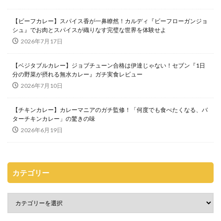
【ビーフカレー】スパイス香が一鼻瞭然！カルディ『ビーフローガンジョ
シュ』でお肉とスパイスが織りなす完璧な世界を体験せよ
2026年7月17日
【ベジタブルカレー】ジョブチューン合格は伊達じゃない！セブン『1日
分の野菜が摂れる無水カレー』ガチ実食レビュー
2026年7月10日
【チキンカレー】カレーマニアのガチ監修！「何度でも食べたくなる、バ
ターチキンカレー」の驚きの味
2026年6月19日
カテゴリー