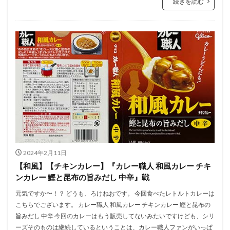
続きを読む
2024年2月11日
【和風】【チキンカレー】『カレー職人 和風カレー チキ
ンカレー 鰹と昆布の旨みだし 中辛』戦
元気ですか〜！？ どうも、ろけねおです。 今回食べたレトルトカレーは
こちらでございます。 カレー職人 和風カレー チキンカレー 鰹と昆布の
旨みだし 中辛 今回のカレーはもう販売してないみたいですけども、シリ
ーズそのものは継続しているということは、カレー職人ファンがいっぱ