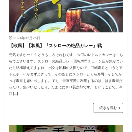
2024年12月26日
【欧風】【和風】『スシローの絶品カレー』戦
元気ですか〜！？ どうも、ろけねおです。 今回のレトルトカレーはこち
らでございます。 スシローの絶品カレー 回転寿司チェーン店が気がつい
たら結構増えてますね。 ボクは昭和の人間なので、回転寿司というとア
トムボーイがまずよぎって、そのあとにスシローとくら寿司、そしてか
っぱ寿司を思い出します。 でも、最近実際に利用するのは、はま寿司だ
ったり、魚べいだったり、たまににぎり長次郎です。 ということで、今
回 […]
続きを読む