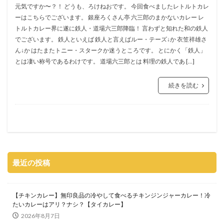
元気ですか〜？！ どうも、ろけねおです。 今回食べましたレトルトカレ
ーはこちらでございます。 銀座ろくさん亭 六三郎のまかないカレー レ
トルトカレー界に遂に鉄人・道場六三郎降臨！ 言わずと知れた和の鉄人
でございます。 鉄人といえば 鉄人と言えばルー・テーズ↓か 衣笠祥雄さ
ん↓か はたまたトニー・スタークか迷うところです。 とにかく「鉄人」
とは凄い称号であるわけです。 道場六三郎とは 料理の鉄人であ […]
続きを読む
最近の投稿
【チキンカレー】無印良品の冷やして食べるチキンジンジャーカレー！冷
たいカレーはアリ？ナシ？【タイカレー】
2026年8月7日