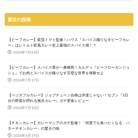
最近の投稿
【ビーフカレー】荻窪トマト監修！ハウス『スパイス織りなすビーフカレ
ー』はレトルト欧風カレー史上最強のスパイス感！？
2026年7月24日
【ビーフカレー】スパイス香が一鼻瞭然！カルディ『ビーフローガンジョ
シュ』でお肉とスパイスが織りなす完璧な世界を体験せよ
2026年7月17日
【ベジタブルカレー】ジョブチューン合格は伊達じゃない！セブン『1日
分の野菜が摂れる無水カレー』ガチ実食レビュー
2026年7月10日
【チキンカレー】カレーマニアのガチ監修！「何度でも食べたくなる、バ
ターチキンカレー」の驚きの味
2026年6月19日