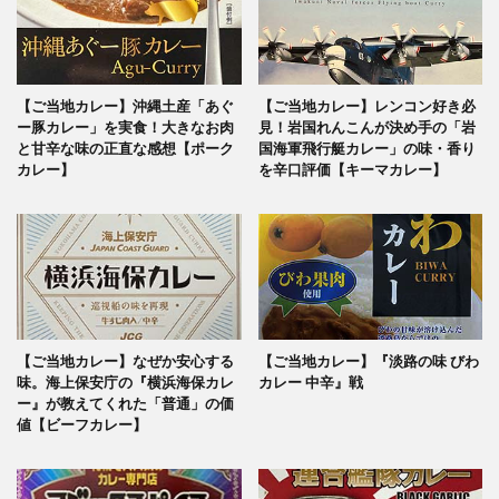
【ご当地カレー】沖縄土産「あぐ
【ご当地カレー】レンコン好き必
ー豚カレー」を実食！大きなお肉
見！岩国れんこんが決め手の「岩
と甘辛な味の正直な感想【ポーク
国海軍飛行艇カレー」の味・香り
カレー】
を辛口評価【キーマカレー】
【ご当地カレー】なぜか安心する
【ご当地カレー】『淡路の味 びわ
味。海上保安庁の『横浜海保カレ
カレー 中辛』戦
ー』が教えてくれた「普通」の価
値【ビーフカレー】