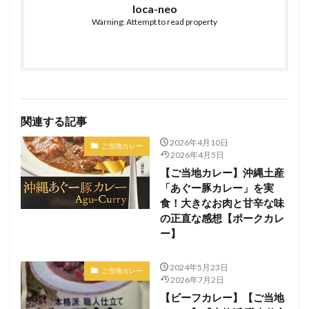
loca-neo
Warning: Attempt to read property
関連する記事
2026年4月10日
ご当地カレー
2026年4月5日
【ご当地カレー】沖縄土産
「あぐー豚カレー」を実
食！大きなお肉と甘辛な味
の正直な感想【ポークカレ
ー】
2024年5月23日
ご当地カレー
2026年7月2日
【ビーフカレー】【ご当地