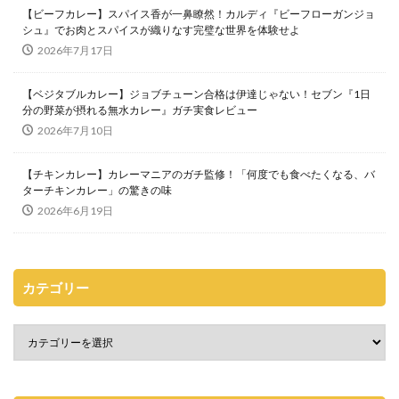
【ビーフカレー】スパイス香が一鼻瞭然！カルディ『ビーフローガンジョ
シュ』でお肉とスパイスが織りなす完璧な世界を体験せよ
2026年7月17日
【ベジタブルカレー】ジョブチューン合格は伊達じゃない！セブン『1日
分の野菜が摂れる無水カレー』ガチ実食レビュー
2026年7月10日
【チキンカレー】カレーマニアのガチ監修！「何度でも食べたくなる、バ
ターチキンカレー」の驚きの味
2026年6月19日
カテゴリー