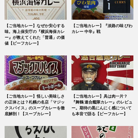
【ご当地カレー】なぜか安心する
【ご当地カレー】『淡路の味 びわ
味。海上保安庁の『横浜海保カレ
カレー 中辛』戦
ー』が教えてくれた「普通」の価
値【ビーフカレー】
【ご当地カレー】怪しい美味しさ
【ご当地カレー】具は肉一片？
の正体とは？札幌の名店「マジッ
『舞鶴 連合艦隊カレー』のレビュ
クスパイス」のスープカレーを徹
ー。期待の黒にんにく感について
底解剖！【スープカレー】
も本音で語る【ビーフカレー】