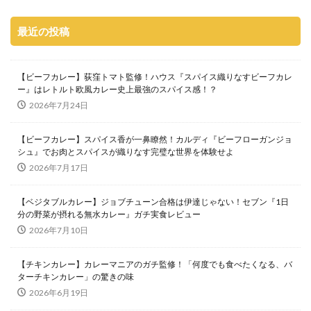
最近の投稿
【ビーフカレー】荻窪トマト監修！ハウス『スパイス織りなすビーフカレ
ー』はレトルト欧風カレー史上最強のスパイス感！？
2026年7月24日
【ビーフカレー】スパイス香が一鼻瞭然！カルディ『ビーフローガンジョ
シュ』でお肉とスパイスが織りなす完璧な世界を体験せよ
2026年7月17日
【ベジタブルカレー】ジョブチューン合格は伊達じゃない！セブン『1日
分の野菜が摂れる無水カレー』ガチ実食レビュー
2026年7月10日
【チキンカレー】カレーマニアのガチ監修！「何度でも食べたくなる、バ
ターチキンカレー」の驚きの味
2026年6月19日