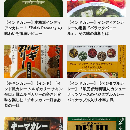
【インドカレー】本格派インディ
【インドカレー】インディアンカ
アンカレー！『Palak Paneer』の
レーの定番『パラックパニー
味わいを徹底レビュー
ル』、その味の真相とは
【チキンカレー】【インド】『イ
【インドカレー】【ベジタブルカ
ンド風カレー ムルギカリー チキン
レー】『印度 伝統料理人 カシュー
辛口』戦ムルギカリーの辛さと旨
ナッツソースのベジタブルカレー
味を楽しむ！チキンカレー好き必
パイナップル入り 小辛』戦
見の一皿