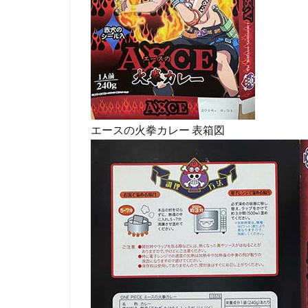
エースの火拳カレー 表箱図