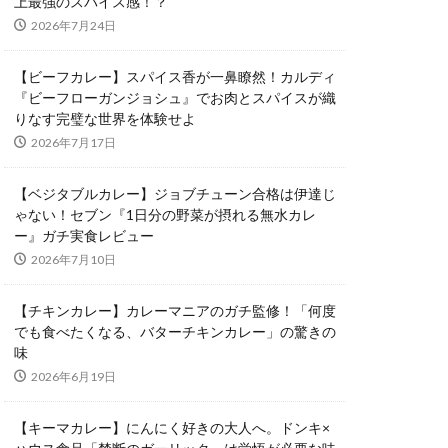
上最強のスパイス感！？
2026年7月24日
【ビーフカレー】スパイス香が一鼻瞭然！カルディ
『ビーフローガンジョシュ』でお肉とスパイスが織
りなす完璧な世界を体験せよ
2026年7月17日
【ベジタブルカレー】ジョブチューン合格は伊達じ
ゃない！セブン『1日分の野菜が摂れる無水カレ
ー』ガチ実食レビュー
2026年7月10日
【チキンカレー】カレーマニアのガチ監修！「何度
でも食べたくなる、バターチキンカレー」の驚きの
味
2026年6月19日
【キーマカレー】にんにく好きの大人へ。ドンキ×