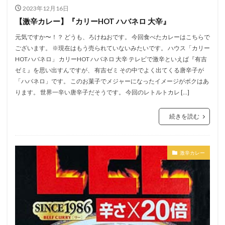
2023年12月16日
【激辛カレー】『カリーHOT ハバネロ 大辛』
元気ですか〜！？ どうも、ろけねおです。 今回食べたカレーはこちらで
ございます。 ※現在はもう売られていないみたいです。 ハウス「カリー
HOTハバネロ」 カリーHOT ハバネロ 大辛 テレビで激辛といえば『有吉
ゼミ』を思い出すんですが、 有吉ゼミ その中でよく出てくる唐辛子が
「ハバネロ」です。 このお菓子でメジャーになったイメージがボクはあ
ります。 世界一辛い唐辛子だそうです。 今回のレトルトカレ […]
続きを読む
激辛カレー