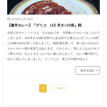
2023年12月10日
【激辛カレー】『グリコ LEE 辛さ×20倍』戦
元気ですか〜！？ どうも、ろけねおです。 今回食べたカレーはこちらで
ございます。 LEE辛さ×20倍 近所のとある何でも屋さんに行ったら10倍
と20倍のLEEが売ってありました。 戦前 両方買って、食べ比べるのがレ
トルトカレー道の本道ではあります。 だがしかし、同じようなものを２
つ買うのが、なんとももったいない感じがしまして、カレー棚の前でし
ばらく悩んでしまいました。 そこでふと、友人が20倍のほ […]
続きを読む
1
2
Next