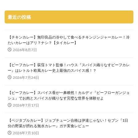
最近の投稿
【チキンカレー】無印良品の冷やして食べるチキンジンジャーカレー！冷
たいカレーはアリ？ナシ？【タイカレー】
2026年8月7日
【ビーフカレー】荻窪トマト監修！ハウス『スパイス織りなすビーフカレ
ー』はレトルト欧風カレー史上最強のスパイス感！？
2026年7月24日
【ビーフカレー】スパイス香が一鼻瞭然！カルディ『ビーフローガンジョ
シュ』でお肉とスパイスが織りなす完璧な世界を体験せよ
2026年7月17日
【ベジタブルカレー】ジョブチューン合格は伊達じゃない！セブン『1日
分の野菜が摂れる無水カレー』ガチ実食レビュー
2026年7月10日