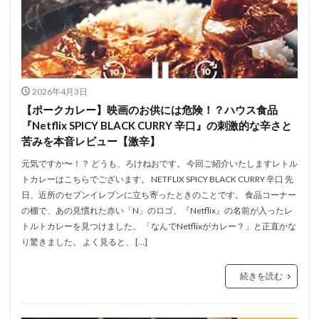
2026年4月3日
【ポークカレー】映画のお供には危険！？ハウス食品
『Netflix SPICY BLACK CURRY 辛口』の刺激的な辛さと
苦みを本音レビュー【激辛】
元気ですか〜！？ どうも、ろけねおです。 今回ご紹介いたしますレトル
トカレーはこちらでございます。 NETFLIX SPICY BLACK CURRY 辛口 先
日、近所のセブンイレブンに立ち寄ったときのことです。 食品コーナー
の棚で、あの見慣れた赤い「N」のロゴ、『Netflix』の名前が入ったレ
トルトカレーを見つけました。 「なんでNetflixがカレー？」と正直かな
り驚きました。 よく見ると、 […]
続きを読む