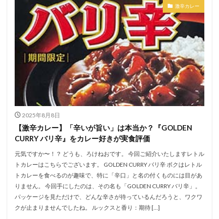
激辛カレー
2025年8月8日
【激辛カレー】「辛いが旨い」は本当か？『GOLDEN
CURRY バリ辛』をカレー好きが実食評価
元気ですか〜！？ どうも、ろけねおです。 今回ご紹介いたしますレトル
トカレーはこちらでございます。 GOLDEN CURRY バリ辛 ボクはレトル
トカレーを食べるのが趣味で、特に「辛口」と名の付くものには目があ
りません。 今回手にしたのは、その名も「GOLDEN CURRY バリ辛」。
パッケージを見ただけで、どんな辛さが待っているんだろうと、ワクワ
クが止まりませんでしたね。 ルックスと香り：期待 […]