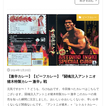
続きを読む
ビーフカレー
2024年1月20日
【激辛カレー】【ビーフカレー】『闘魂注入アントニオ
猪木特製カレー 激辛』戦
元気ですか〜！？ どうも、ろけねおです。 今回食べたカレーはこちらで
ございます。 闘魂注入アントニオ猪木特製カレー 激辛 このカレーの発
売を知った瞬間に注文しました。 おいしいかおいしくないか、辛いか辛
くないなど関係ないんです。 「アントニオ猪木」＋「レトルトカレー」