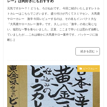
レー』は肉好きにもおすすめ
元気ですか〜？！ どうも、ろけねおです。 今回ご紹介いたしますレトル
トカレーはこちらでございます。 盛り付けが汚くてスミマセン。 大馬鹿
ヤローカレー 激辛 今回レビューするのは、その名もインパクト大な
『大馬鹿ヤローカレー 激辛』です。 久しぶりに「激辛」の名に恥じな
い、猛烈な一撃を食らいました。 正直、ここまで辛いとは思わず油断し
ていましたが……これは確かに大馬鹿ヤロー案件です。 パッケージに油
断 […]
続きを読む
ビーフカレー